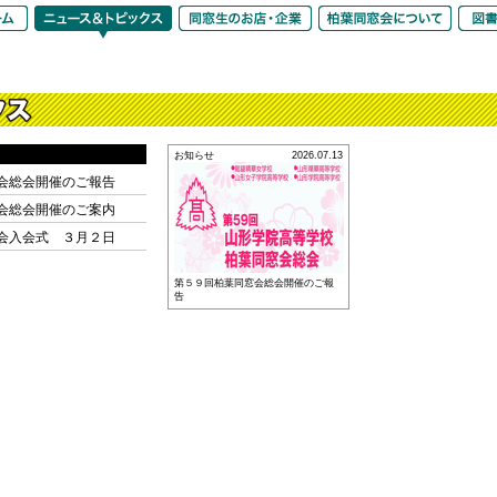
お知らせ
2026.07.13
会総会開催のご報告
会総会開催のご案内
会入会式 ３月２日
第５９回柏葉同窓会総会開催のご報
告